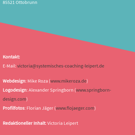
85521 Ottobrunn
Kontakt:
E-Mail:
victoria@systemisches-coaching-leipert.de
Webdesign
: Mike Roza (
www.mikeroza.de
)
Logodesign
: Alexander Springborn (
www.springborn-
design.com
)
Profilfotos
: Florian Jäger (
www.flojaeger.com
)
Redaktioneller Inhalt
: Victoria Leipert